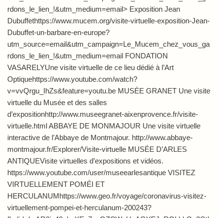
rdons_le_lien_!&utm_medium=email> Exposition Jean
Dubuffethttps://www.mucem.org/visite-virtuelle-exposition-Jean-
Dubuffet-un-barbare-en-europe?
utm_source=email&utm_campaign=Le_Mucem_chez_vous_ga
rdons_le_lien_!&utm_medium=email FONDATION
VASARELYUne visite virtuelle de ce lieu dédié à l’Art
Optiquehttps://www.youtube.com/watch?
v=vvQrgu_IhZs&feature=youtu.be MUSÉE GRANET Une visite
virtuelle du Musée et des salles
d’expositionhttp://www.museegranet-aixenprovence.fr/visite-
virtuelle.html ABBAYE DE MONMAJOUR Une visite virtuelle
interactive de l’Abbaye de Montmajour. http://www.abbaye-
montmajour.fr/Explorer/Visite-virtuelle MUSÉE D’ARLES
ANTIQUEVisite virtuelles d’expositions et vidéos.
https://www.youtube.com/user/museearlesantique VISITEZ
VIRTUELLEMENT POMÉI ET
HERCULANUMhttps://www.geo.fr/voyage/coronavirus-visitez-
virtuellement-pompei-et-herculanum-200243?