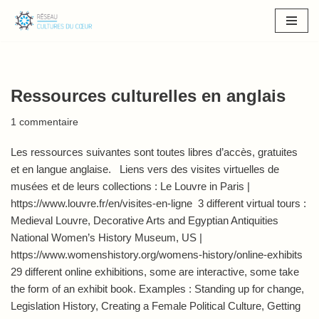
Aller
au
contenu
Ressources culturelles en anglais
1 commentaire
Les ressources suivantes sont toutes libres d’accès, gratuites
et en langue anglaise. Liens vers des visites virtuelles de
musées et de leurs collections : Le Louvre in Paris |
https://www.louvre.fr/en/visites-en-ligne 3 different virtual tours :
Medieval Louvre, Decorative Arts and Egyptian Antiquities
National Women’s History Museum, US |
https://www.womenshistory.org/womens-history/online-exhibits
29 different online exhibitions, some are interactive, some take
the form of an exhibit book. Examples : Standing up for change,
Legislation History, Creating a Female Political Culture, Getting