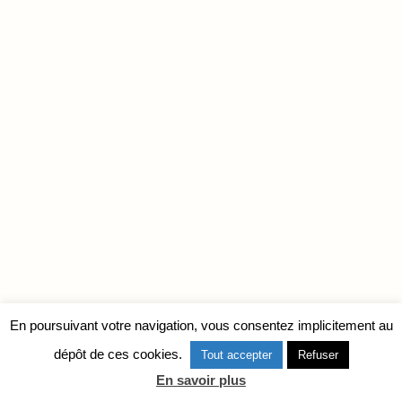
En poursuivant votre navigation, vous consentez implicitement au
dépôt de ces cookies.
Tout accepter
Refuser
En savoir plus
Neve
| Propulsé par
WordPress